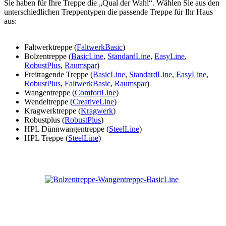
Sie haben für Ihre Treppe die „Qual der Wahl“. Wählen Sie aus den
unterschiedlichen Treppentypen die passende Treppe für Ihr Haus
aus:
Faltwerktreppe (
FaltwerkBasic
)
Bolzentreppe (
BasicLine
,
StandardLine
,
EasyLine
,
RobustPlus
,
Raumspar
)
Freitragende Treppe (
BasicLine
,
StandardLine
,
EasyLine
,
RobustPlus
,
FaltwerkBasic
,
Raumspar
)
Wangentreppe (
ComfortLine
)
Wendeltreppe (
CreativeLine
)
Kragwerktreppe (
Kragwerk
)
Robustplus (
RobustPlus
)
HPL Dünnwangentreppe (
SteelLine
)
HPL Treppe (
SteelLine
)