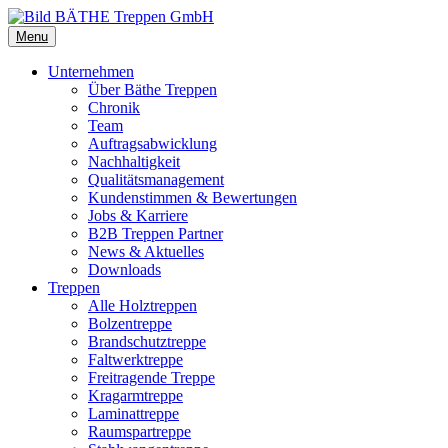
Menu
Unternehmen
Über Bäthe Treppen
Chronik
Team
Auftragsabwicklung
Nachhaltigkeit
Qualitätsmanagement
Kundenstimmen & Bewertungen
Jobs & Karriere
B2B Treppen Partner
News & Aktuelles
Downloads
Treppen
Alle Holztreppen
Bolzentreppe
Brandschutztreppe
Faltwerktreppe
Freitragende Treppe
Kragarmtreppe
Laminattreppe
Raumspartreppe