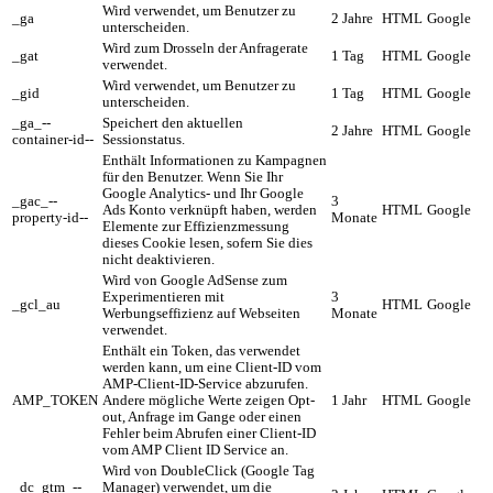
Wird verwendet, um Benutzer zu
_ga
2 Jahre
HTML
Google
unterscheiden.
Wird zum Drosseln der Anfragerate
_gat
1 Tag
HTML
Google
verwendet.
Wird verwendet, um Benutzer zu
_gid
1 Tag
HTML
Google
unterscheiden.
_ga_--
Speichert den aktuellen
2 Jahre
HTML
Google
container-id--
Sessionstatus.
Enthält Informationen zu Kampagnen
für den Benutzer. Wenn Sie Ihr
Google Analytics- und Ihr Google
_gac_--
3
Ads Konto verknüpft haben, werden
HTML
Google
property-id--
Monate
Elemente zur Effizienzmessung
dieses Cookie lesen, sofern Sie dies
nicht deaktivieren.
Wird von Google AdSense zum
Experimentieren mit
3
_gcl_au
HTML
Google
Werbungseffizienz auf Webseiten
Monate
verwendet.
Enthält ein Token, das verwendet
werden kann, um eine Client-ID vom
AMP-Client-ID-Service abzurufen.
AMP_TOKEN
Andere mögliche Werte zeigen Opt-
1 Jahr
HTML
Google
out, Anfrage im Gange oder einen
Fehler beim Abrufen einer Client-ID
vom AMP Client ID Service an.
Wird von DoubleClick (Google Tag
_dc_gtm_--
Manager) verwendet, um die