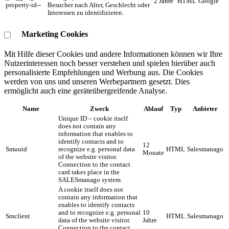
2 Jahre
HTML
Google
property-id--
Besucher nach Alter, Geschlecht oder
Interessen zu identifizieren.
Marketing Cookies
Mit Hilfe dieser Cookies und andere Informationen können wir Ihre
Nutzerinteressen noch besser verstehen und spielen hierüber auch
personalisierte Empfehlungen und Werbung aus. ​Die Cookies
werden von uns und unseren Werbepartnern gesetzt. Dies
ermöglicht auch eine geräteübergreifende Analyse.
Name
Zweck
Ablauf
Typ
Anbieter
Unique ID – cookie itself
does not contain any
information that enables to
identify contacts and to
12
Smuuid
recognize e.g. personal data
HTML
Salesmanago
Monate
of the website visitor.
Connection to the contact
card takes place in the
SALESmanago system.
A cookie itself does not
contain any information that
enables to identify contacts
and to recognize e.g. personal
10
Smclient
HTML
Salesmanago
data of the website visitor.
Jahre
Connection to the contact