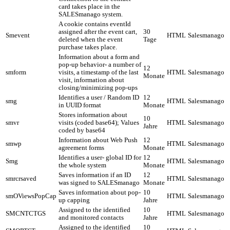
card takes place in the
SALESmanago system.
A cookie contains eventId
assigned after the event cart,
30
Smevent
HTML
Salesmanago
deleted when the event
Tage
purchase takes place.
Information about a form and
pop-up behavior- a number of
12
smform
visits, a timestamp of the last
HTML
Salesmanago
Monate
visit, information about
closing/minimizing pop-ups
Identifies a user / Random ID
12
smg
HTML
Salesmanago
in UUID format
Monate
Stores information about
10
smvr
visits (coded base64); Values
HTML
Salesmanago
Jahre
coded by base64
Information about Web Push
12
smwp
HTML
Salesmanago
agreement forms
Monate
Identifies a user- global ID for
12
Smg
HTML
Salesmanago
the whole system
Monate
Saves information if an ID
12
smrcrsaved
HTML
Salesmanago
was signed to SALESmanago
Monate
Saves information about pop-
10
smOViewsPopCap
HTML
Salesmanago
up capping
Jahre
Assigned to the identified
10
SMCNTCTGS
HTML
Salesmanago
and monitored contacts
Jahre
Assigned to the identified
10