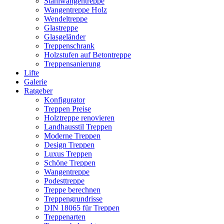
Stahlwangentreppe
Wangentreppe Holz
Wendeltreppe
Glastreppe
Glasgeländer
Treppenschrank
Holzstufen auf Betontreppe
Treppensanierung
Lifte
Galerie
Ratgeber
Konfigurator
Treppen Preise
Holztreppe renovieren
Landhausstil Treppen
Moderne Treppen
Design Treppen
Luxus Treppen
Schöne Treppen
Wangentreppe
Podesttreppe
Treppe berechnen
Treppengrundrisse
DIN 18065 für Treppen
Treppenarten