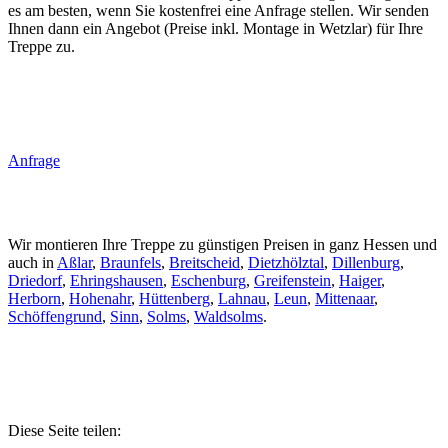
es am besten, wenn Sie kostenfrei eine Anfrage stellen. Wir senden
Ihnen dann ein Angebot (Preise inkl. Montage in Wetzlar) für Ihre
Treppe zu.
Anfrage
Wir montieren Ihre Treppe zu günstigen Preisen in ganz Hessen und
auch in
Aßlar
,
Braunfels
,
Breitscheid
,
Dietzhölztal
,
Dillenburg
,
Driedorf
,
Ehringshausen
,
Eschenburg
,
Greifenstein
,
Haiger
,
Herborn
,
Hohenahr
,
Hüttenberg
,
Lahnau
,
Leun
,
Mittenaar
,
Schöffengrund
,
Sinn
,
Solms
,
Waldsolms
.
Diese Seite teilen: