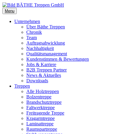
Menu
Unternehmen
Über Bäthe Treppen
Chronik
Team
Auftragsabwicklung
Nachhaltigkeit
Qualitätsmanagement
Kundenstimmen & Bewertungen
Jobs & Karriere
B2B Treppen Partner
News & Aktuelles
Downloads
Treppen
Alle Holztreppen
Bolzentreppe
Brandschutztreppe
Faltwerktreppe
Freitragende Treppe
Kragarmtreppe
Laminattreppe
Raumspartreppe