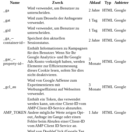
Name
Zweck
Ablauf
Typ
Anbieter
Wird verwendet, um Benutzer zu
_ga
2 Jahre
HTML
Google
unterscheiden.
Wird zum Drosseln der Anfragerate
_gat
1 Tag
HTML
Google
verwendet.
Wird verwendet, um Benutzer zu
_gid
1 Tag
HTML
Google
unterscheiden.
_ga_--
Speichert den aktuellen
2 Jahre
HTML
Google
container-id--
Sessionstatus.
Enthält Informationen zu Kampagnen
für den Benutzer. Wenn Sie Ihr
Google Analytics- und Ihr Google
_gac_--
3
Ads Konto verknüpft haben, werden
HTML
Google
property-id--
Monate
Elemente zur Effizienzmessung
dieses Cookie lesen, sofern Sie dies
nicht deaktivieren.
Wird von Google AdSense zum
Experimentieren mit
3
_gcl_au
HTML
Google
Werbungseffizienz auf Webseiten
Monate
verwendet.
Enthält ein Token, das verwendet
werden kann, um eine Client-ID vom
AMP-Client-ID-Service abzurufen.
AMP_TOKEN
Andere mögliche Werte zeigen Opt-
1 Jahr
HTML
Google
out, Anfrage im Gange oder einen
Fehler beim Abrufen einer Client-ID
vom AMP Client ID Service an.
Wird von DoubleClick (Google Tag