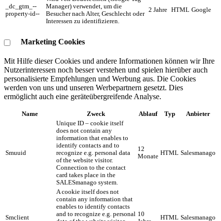
_dc_gtm_--
Manager) verwendet, um die
2 Jahre
HTML
Google
property-id--
Besucher nach Alter, Geschlecht oder
Interessen zu identifizieren.
Marketing Cookies
Mit Hilfe dieser Cookies und andere Informationen können wir Ihre
Nutzerinteressen noch besser verstehen und spielen hierüber auch
personalisierte Empfehlungen und Werbung aus. ​Die Cookies
werden von uns und unseren Werbepartnern gesetzt. Dies
ermöglicht auch eine geräteübergreifende Analyse.
Name
Zweck
Ablauf
Typ
Anbieter
Unique ID – cookie itself
does not contain any
information that enables to
identify contacts and to
12
Smuuid
recognize e.g. personal data
HTML
Salesmanago
Monate
of the website visitor.
Connection to the contact
card takes place in the
SALESmanago system.
A cookie itself does not
contain any information that
enables to identify contacts
and to recognize e.g. personal
10
Smclient
HTML
Salesmanago