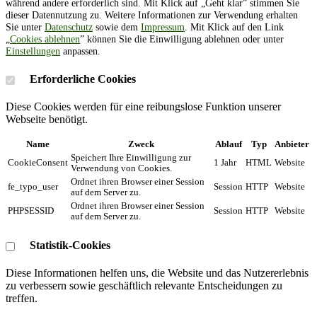
während andere erforderlich sind. Mit Klick auf „Geht klar” stimmen Sie
dieser Datennutzung zu. Weitere Informationen zur Verwendung erhalten
Sie unter
Datenschutz
sowie dem
Impressum
. Mit Klick auf den Link
„
Cookies ablehnen
” können Sie die Einwilligung ablehnen oder unter
Einstellungen
anpassen.
Erforderliche Cookies
Diese Cookies werden für eine reibungslose Funktion unserer
Webseite benötigt.
Name
Zweck
Ablauf
Typ
Anbieter
Speichert Ihre Einwilligung zur
CookieConsent
1 Jahr
HTML
Website
Verwendung von Cookies.
Ordnet ihren Browser einer Session
fe_typo_user
Session
HTTP
Website
auf dem Server zu.
Ordnet ihren Browser einer Session
PHPSESSID
Session
HTTP
Website
auf dem Server zu.
Statistik-Cookies
Diese Informationen helfen uns, die Website und das Nutzererlebnis
zu verbessern sowie geschäftlich relevante Entscheidungen zu
treffen.