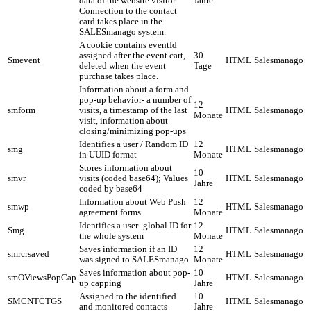
data of the website visitor.
Jahre
Connection to the contact
card takes place in the
SALESmanago system.
A cookie contains eventId
assigned after the event cart,
30
Smevent
HTML
Salesmanago
deleted when the event
Tage
purchase takes place.
Information about a form and
pop-up behavior- a number of
12
smform
visits, a timestamp of the last
HTML
Salesmanago
Monate
visit, information about
closing/minimizing pop-ups
Identifies a user / Random ID
12
smg
HTML
Salesmanago
in UUID format
Monate
Stores information about
10
smvr
visits (coded base64); Values
HTML
Salesmanago
Jahre
coded by base64
Information about Web Push
12
smwp
HTML
Salesmanago
agreement forms
Monate
Identifies a user- global ID for
12
Smg
HTML
Salesmanago
the whole system
Monate
Saves information if an ID
12
smrcrsaved
HTML
Salesmanago
was signed to SALESmanago
Monate
Saves information about pop-
10
smOViewsPopCap
HTML
Salesmanago
up capping
Jahre
Assigned to the identified
10
SMCNTCTGS
HTML
Salesmanago
and monitored contacts
Jahre