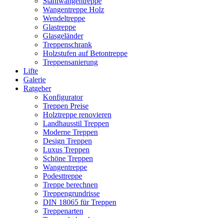
Stahlwangentreppe
Wangentreppe Holz
Wendeltreppe
Glastreppe
Glasgeländer
Treppenschrank
Holzstufen auf Betontreppe
Treppensanierung
Lifte
Galerie
Ratgeber
Konfigurator
Treppen Preise
Holztreppe renovieren
Landhausstil Treppen
Moderne Treppen
Design Treppen
Luxus Treppen
Schöne Treppen
Wangentreppe
Podesttreppe
Treppe berechnen
Treppengrundrisse
DIN 18065 für Treppen
Treppenarten