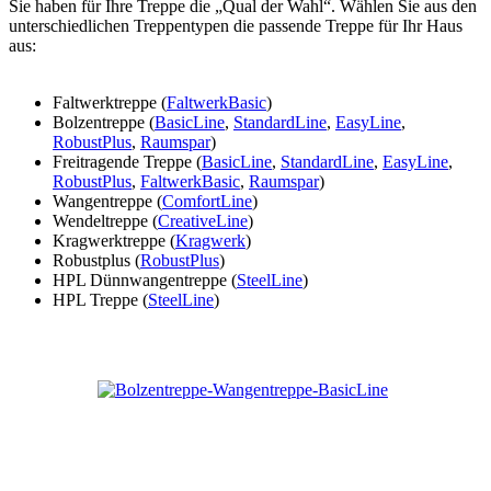
Sie haben für Ihre Treppe die „Qual der Wahl“. Wählen Sie aus den
unterschiedlichen Treppentypen die passende Treppe für Ihr Haus
aus:
Faltwerktreppe (
FaltwerkBasic
)
Bolzentreppe (
BasicLine
,
StandardLine
,
EasyLine
,
RobustPlus
,
Raumspar
)
Freitragende Treppe (
BasicLine
,
StandardLine
,
EasyLine
,
RobustPlus
,
FaltwerkBasic
,
Raumspar
)
Wangentreppe (
ComfortLine
)
Wendeltreppe (
CreativeLine
)
Kragwerktreppe (
Kragwerk
)
Robustplus (
RobustPlus
)
HPL Dünnwangentreppe (
SteelLine
)
HPL Treppe (
SteelLine
)