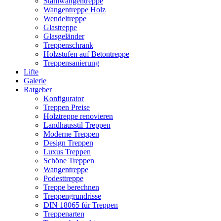
Stahlwangentreppe
Wangentreppe Holz
Wendeltreppe
Glastreppe
Glasgeländer
Treppenschrank
Holzstufen auf Betontreppe
Treppensanierung
Lifte
Galerie
Ratgeber
Konfigurator
Treppen Preise
Holztreppe renovieren
Landhausstil Treppen
Moderne Treppen
Design Treppen
Luxus Treppen
Schöne Treppen
Wangentreppe
Podesttreppe
Treppe berechnen
Treppengrundrisse
DIN 18065 für Treppen
Treppenarten