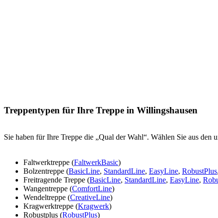
Treppentypen für Ihre Treppe in Willingshausen
Sie haben für Ihre Treppe die „Qual der Wahl“. Wählen Sie aus den u
Faltwerktreppe (
FaltwerkBasic
)
Bolzentreppe (
BasicLine
,
StandardLine
,
EasyLine
,
RobustPlus
Freitragende Treppe (
BasicLine
,
StandardLine
,
EasyLine
,
Robu
Wangentreppe (
ComfortLine
)
Wendeltreppe (
CreativeLine
)
Kragwerktreppe (
Kragwerk
)
Robustplus (
RobustPlus
)