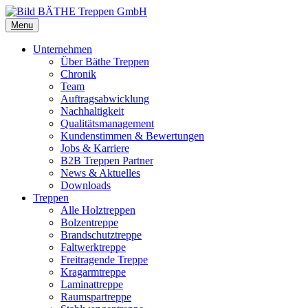
Menu
Unternehmen
Über Bäthe Treppen
Chronik
Team
Auftragsabwicklung
Nachhaltigkeit
Qualitätsmanagement
Kundenstimmen & Bewertungen
Jobs & Karriere
B2B Treppen Partner
News & Aktuelles
Downloads
Treppen
Alle Holztreppen
Bolzentreppe
Brandschutztreppe
Faltwerktreppe
Freitragende Treppe
Kragarmtreppe
Laminattreppe
Raumspartreppe