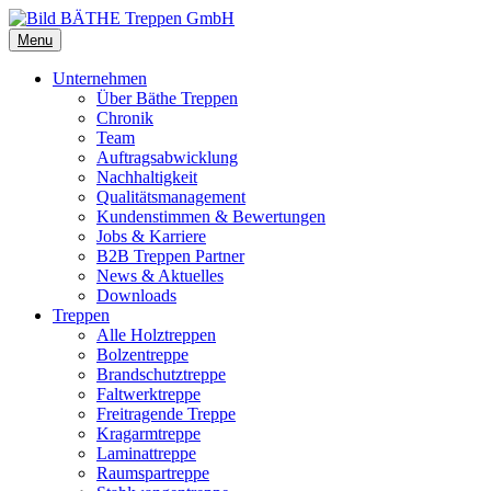
Menu
Unternehmen
Über Bäthe Treppen
Chronik
Team
Auftragsabwicklung
Nachhaltigkeit
Qualitätsmanagement
Kundenstimmen & Bewertungen
Jobs & Karriere
B2B Treppen Partner
News & Aktuelles
Downloads
Treppen
Alle Holztreppen
Bolzentreppe
Brandschutztreppe
Faltwerktreppe
Freitragende Treppe
Kragarmtreppe
Laminattreppe
Raumspartreppe