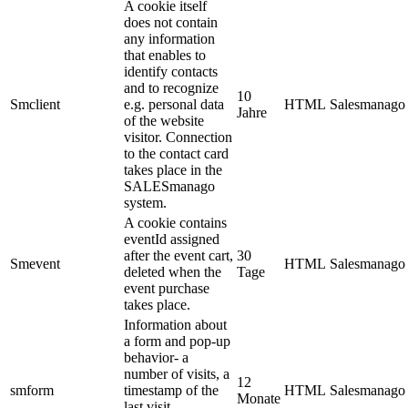
A cookie itself
does not contain
any information
that enables to
identify contacts
and to recognize
10
Smclient
e.g. personal data
HTML
Salesmanago
Jahre
of the website
visitor. Connection
to the contact card
takes place in the
SALESmanago
system.
A cookie contains
eventId assigned
after the event cart,
30
Smevent
HTML
Salesmanago
deleted when the
Tage
event purchase
takes place.
Information about
a form and pop-up
behavior- a
number of visits, a
12
smform
timestamp of the
HTML
Salesmanago
Monate
last visit,