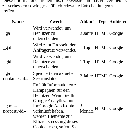
Diese Informationen helfen uns, die Website und das Nutzererlebnis
zu verbessern sowie geschäftlich relevante Entscheidungen zu
treffen.
Name
Zweck
Ablauf
Typ
Anbieter
Wird verwendet, um
_ga
Benutzer zu
2 Jahre
HTML
Google
unterscheiden.
Wird zum Drosseln der
_gat
1 Tag
HTML
Google
Anfragerate verwendet.
Wird verwendet, um
_gid
Benutzer zu
1 Tag
HTML
Google
unterscheiden.
_ga_--
Speichert den aktuellen
2 Jahre
HTML
Google
container-id--
Sessionstatus.
Enthält Informationen zu
Kampagnen für den
Benutzer. Wenn Sie Ihr
Google Analytics- und
_gac_--
Ihr Google Ads Konto
3
HTML
Google
property-id--
verknüpft haben,
Monate
werden Elemente zur
Effizienzmessung dieses
Cookie lesen, sofern Sie