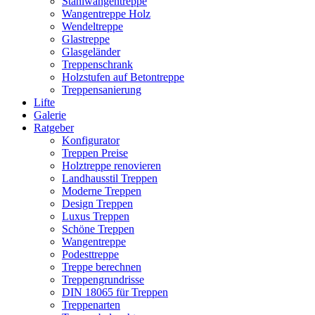
Stahlwangentreppe
Wangentreppe Holz
Wendeltreppe
Glastreppe
Glasgeländer
Treppenschrank
Holzstufen auf Betontreppe
Treppensanierung
Lifte
Galerie
Ratgeber
Konfigurator
Treppen Preise
Holztreppe renovieren
Landhausstil Treppen
Moderne Treppen
Design Treppen
Luxus Treppen
Schöne Treppen
Wangentreppe
Podesttreppe
Treppe berechnen
Treppengrundrisse
DIN 18065 für Treppen
Treppenarten