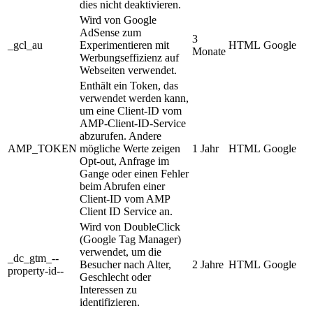
dies nicht deaktivieren.
Wird von Google
AdSense zum
3
_gcl_au
Experimentieren mit
HTML
Google
Monate
Werbungseffizienz auf
Webseiten verwendet.
Enthält ein Token, das
verwendet werden kann,
um eine Client-ID vom
AMP-Client-ID-Service
abzurufen. Andere
AMP_TOKEN
mögliche Werte zeigen
1 Jahr
HTML
Google
Opt-out, Anfrage im
Gange oder einen Fehler
beim Abrufen einer
Client-ID vom AMP
Client ID Service an.
Wird von DoubleClick
(Google Tag Manager)
verwendet, um die
_dc_gtm_--
Besucher nach Alter,
2 Jahre
HTML
Google
property-id--
Geschlecht oder
Interessen zu
identifizieren.