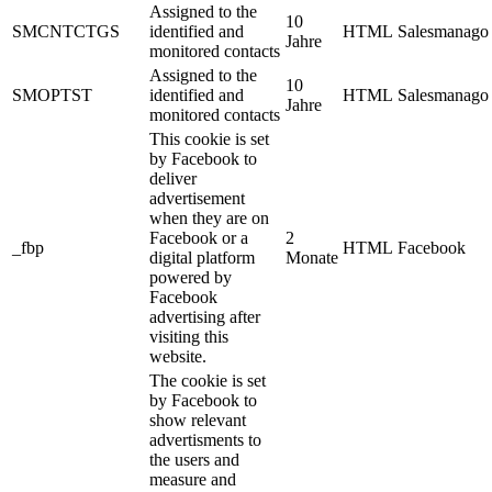
Assigned to the
10
SMCNTCTGS
identified and
HTML
Salesmanago
Jahre
monitored contacts
Assigned to the
10
SMOPTST
identified and
HTML
Salesmanago
Jahre
monitored contacts
This cookie is set
by Facebook to
deliver
advertisement
when they are on
Facebook or a
2
_fbp
HTML
Facebook
digital platform
Monate
powered by
Facebook
advertising after
visiting this
website.
The cookie is set
by Facebook to
show relevant
advertisments to
the users and
measure and