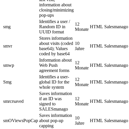
information about
closing/minimizing
pop-ups
Identifies a user /
12
smg
Random ID in
HTML
Salesmanago
Monate
UUID format
Stores information
about visits (coded
10
smvr
HTML
Salesmanago
base64); Values
Jahre
coded by base64
Information about
12
smwp
Web Push
HTML
Salesmanago
Monate
agreement forms
Identifies a user-
12
Smg
global ID for the
HTML
Salesmanago
Monate
whole system
Saves information
if an ID was
12
smrcrsaved
HTML
Salesmanago
signed to
Monate
SALESmanago
Saves information
10
smOViewsPopCap
about pop-up
HTML
Salesmanago
Jahre
capping