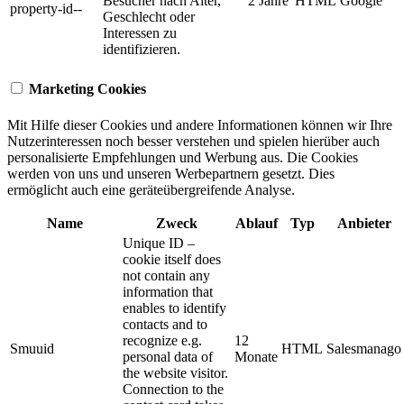
Besucher nach Alter,
2 Jahre
HTML
Google
property-id--
Geschlecht oder
Interessen zu
identifizieren.
Marketing Cookies
Mit Hilfe dieser Cookies und andere Informationen können wir Ihre
Nutzerinteressen noch besser verstehen und spielen hierüber auch
personalisierte Empfehlungen und Werbung aus. ​Die Cookies
werden von uns und unseren Werbepartnern gesetzt. Dies
ermöglicht auch eine geräteübergreifende Analyse.
Name
Zweck
Ablauf
Typ
Anbieter
Unique ID –
cookie itself does
not contain any
information that
enables to identify
contacts and to
recognize e.g.
12
Smuuid
HTML
Salesmanago
personal data of
Monate
the website visitor.
Connection to the