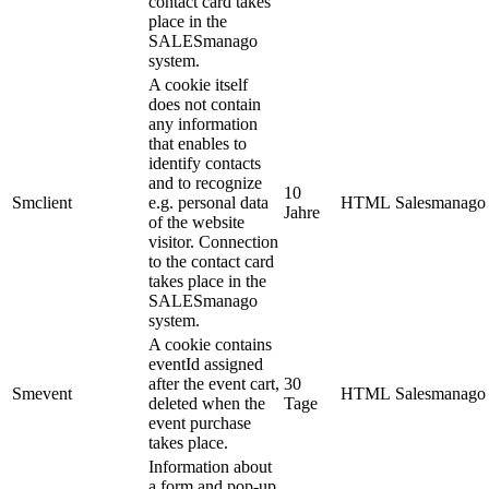
contact card takes
place in the
SALESmanago
system.
A cookie itself
does not contain
any information
that enables to
identify contacts
and to recognize
10
Smclient
e.g. personal data
HTML
Salesmanago
Jahre
of the website
visitor. Connection
to the contact card
takes place in the
SALESmanago
system.
A cookie contains
eventId assigned
after the event cart,
30
Smevent
HTML
Salesmanago
deleted when the
Tage
event purchase
takes place.
Information about
a form and pop-up