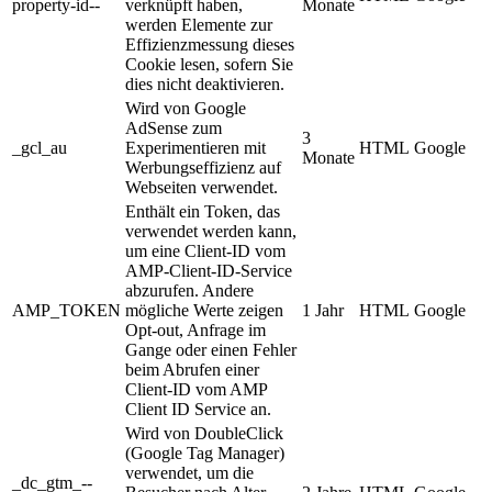
property-id--
verknüpft haben,
Monate
werden Elemente zur
Effizienzmessung dieses
Cookie lesen, sofern Sie
dies nicht deaktivieren.
Wird von Google
AdSense zum
3
_gcl_au
Experimentieren mit
HTML
Google
Monate
Werbungseffizienz auf
Webseiten verwendet.
Enthält ein Token, das
verwendet werden kann,
um eine Client-ID vom
AMP-Client-ID-Service
abzurufen. Andere
AMP_TOKEN
mögliche Werte zeigen
1 Jahr
HTML
Google
Opt-out, Anfrage im
Gange oder einen Fehler
beim Abrufen einer
Client-ID vom AMP
Client ID Service an.
Wird von DoubleClick
(Google Tag Manager)
verwendet, um die
_dc_gtm_--