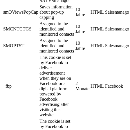
SALESmanago
Saves information
10
smOViewsPopCap
about pop-up
HTML
Salesmanago
Jahre
capping
Assigned to the
10
SMCNTCTGS
identified and
HTML
Salesmanago
Jahre
monitored contacts
Assigned to the
10
SMOPTST
identified and
HTML
Salesmanago
Jahre
monitored contacts
This cookie is set
by Facebook to
deliver
advertisement
when they are on
Facebook or a
2
_fbp
HTML
Facebook
digital platform
Monate
powered by
Facebook
advertising after
visiting this
website.
The cookie is set
by Facebook to