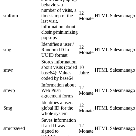
behavior- a
number of visits, a
12
smform
timestamp of the
HTML
Salesmanago
Monate
last visit,
information about
closing/minimizing
pop-ups
Identifies a user /
12
smg
Random ID in
HTML
Salesmanago
Monate
UUID format
Stores information
about visits (coded
10
smvr
HTML
Salesmanago
base64); Values
Jahre
coded by base64
Information about
12
smwp
Web Push
HTML
Salesmanago
Monate
agreement forms
Identifies a user-
12
Smg
global ID for the
HTML
Salesmanago
Monate
whole system
Saves information
if an ID was
12
smrcrsaved
HTML
Salesmanago
signed to
Monate