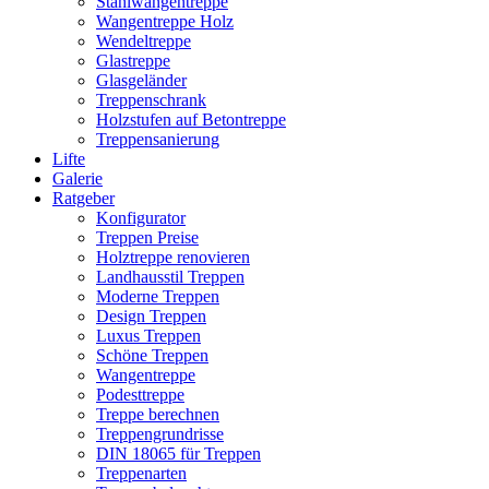
Stahlwangentreppe
Wangentreppe Holz
Wendeltreppe
Glastreppe
Glasgeländer
Treppenschrank
Holzstufen auf Betontreppe
Treppensanierung
Lifte
Galerie
Ratgeber
Konfigurator
Treppen Preise
Holztreppe renovieren
Landhausstil Treppen
Moderne Treppen
Design Treppen
Luxus Treppen
Schöne Treppen
Wangentreppe
Podesttreppe
Treppe berechnen
Treppengrundrisse
DIN 18065 für Treppen
Treppenarten