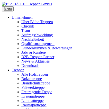
Menu
Unternehmen
Über Bäthe Treppen
Chronik
Team
Auftragsabwicklung
Nachhaltigkeit
Qualitätsmanagement
Kundenstimmen & Bewertungen
Jobs & Karriere
B2B Treppen Partner
News & Aktuelles
Downloads
Treppen
Alle Holztreppen
Bolzentreppe
Brandschutztreppe
Faltwerktreppe
Freitragende Treppe
Kragarmtreppe
Laminattreppe
Raumspartreppe